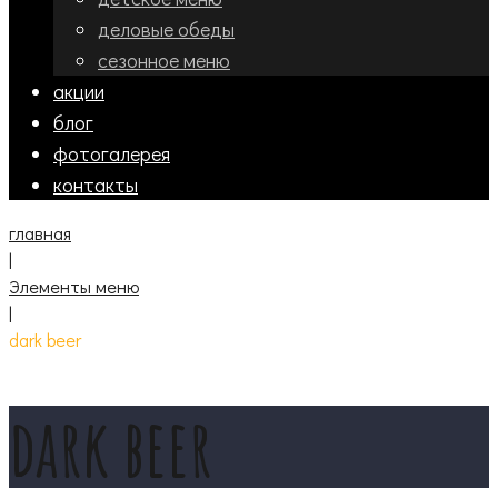
деловые обеды
сезонное меню
акции
блог
фотогалерея
контакты
главная
|
Элементы меню
|
dark beer
dark beer