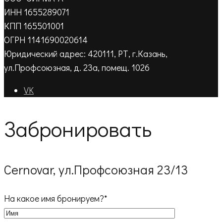
ИНН 1655289071
КПП 165501001
ОГРН 1141690020614
Юридический адрес: 420111, РТ, г.Казань,
ул.Профсоюзная, д. 23а, помещ. 1026
VK
Забронировать
Cernovar, ул.Профсоюзная 23/13
На какое имя бронируем?*