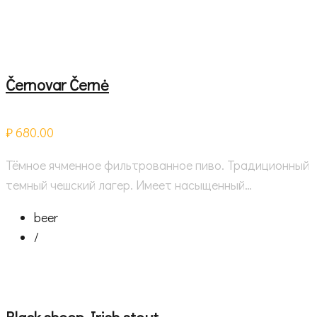
Černovar Černė
₽ 680.00
Тёмное ячменное фильтрованное пиво. Традиционный
темный чешский лагер. Имеет насыщенный…
beer
/