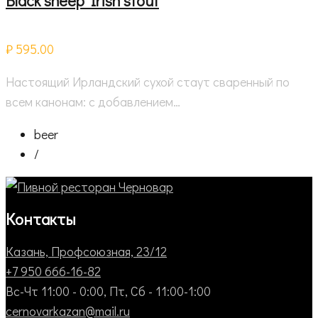
Black sheep Irish stout
₽ 595.00
Настоящий Ирландский сухой стаут сваренный по
всем канонам: с добавлением…
beer
/
Контакты
Казань, Профсоюзная, 23/12
+7 950 666-16-82
Вс-Чт 11:00 - 0:00, Пт, Сб - 11:00-1:00
cernovarkazan@mail.ru