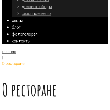
деловые обеды
сезонное меню
акции
блог
фотогалерея
контакты
главная
|
О ресторане
О ресторане