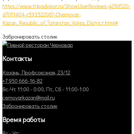
https://www.tripadvisor.ru/ShowUserReviews-g298520-
d7011404-r593522087-Chernovar-
Kazan_Republic_of_Tatarstan_Volga_District.html#
Забронировать столик
Контакты
Казань, Профсоюзная, 23/12
+7 950 666-16-82
Вс-Чт 11:00 - 0:00, Пт, Сб - 11:00-1:00
cernovarkazan@mail.ru
Забронировать столик
Время работы
Вс - Чт: