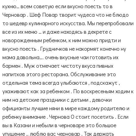
кухню… всем советую если вкусно поесть то в
Черновар . Шеф Повар творит чудеса что не блюдо
то шедевр кулинарного искусства. Мы перепробовали
все из их меню … и даже находясь в декрете с
новорожденным ребенком, к ним можно придти и
вкусно поесть . Грудничков не накормят конечно ну
мама давольна…. очень вкусные чаи готовить их
бармен . Муж отмечает чистоту вкуса пивных
напитков этого ресторана. Обслуживание это
отдельная тема всегда улыбаются , подскажут ,
ухаживают как за ребенком . По воскресеньям ходим к
ним на детские праздники с детьми , девочки
официанты лучшие няни в мире каждому родителю и
ребенку внимание . Чернова О стоит посетить . Если
вы в Казани и небыли в черноваре это большое
упущение .. люблю вас черновар . Так держать