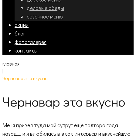
деловые обеды
сезонное меню
акции
блог
фотогалерея
контакты
главная
|
Черновар это вкусно
Черновар это вкусно
Меня привел туда мой супруг еще полтора года
назад…. и я влюбилась в этот интерьер и вкуснейшую