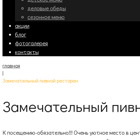
деловые обеды
сезонное меню
акции
блог
фотогалерея
контакты
главная
|
Замечательный пивной ресторан
Замечательный пив
К посещению-обязательно!!! Очень уютное место в це