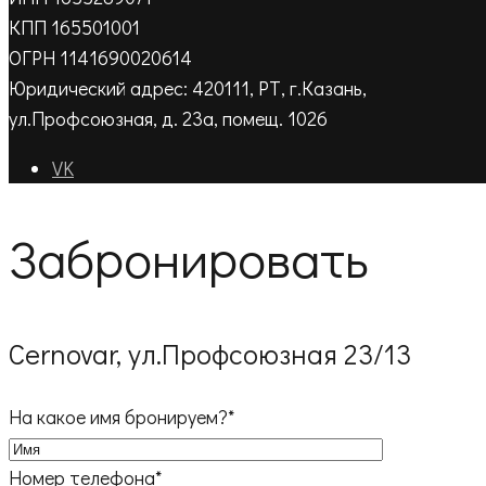
КПП 165501001
ОГРН 1141690020614
Юридический адрес: 420111, РТ, г.Казань,
ул.Профсоюзная, д. 23а, помещ. 1026
VK
Забронировать
Cernovar, ул.Профсоюзная 23/13
На какое имя бронируем?*
Номер телефона*