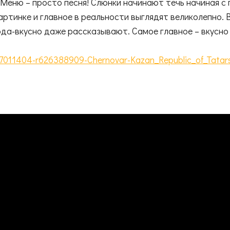
Меню – просто песня! Слюнки начинают течь начиная с 
артинке и главное в реальности выглядят великолепно. 
а-вкусно даже рассказывают. Самое главное – вкусно в
7011404-r626388909-Chernovar-Kazan_Republic_of_Tatars