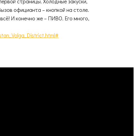
первой страницы. Холодные закуски,
Вызов официанта – кнопкой на столе.
сё! И конечно же – ПИВО. Его много,
tan_Volga_District.html#